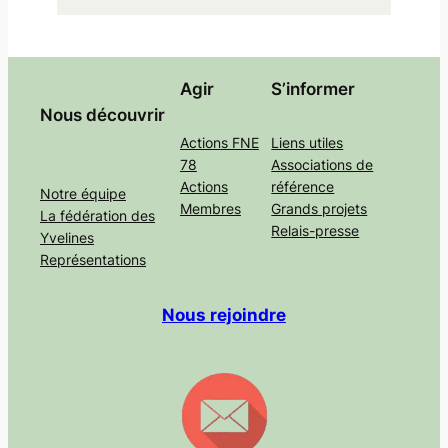
Agir
S’informer
Nous découvrir
Actions FNE
Liens utiles
78
Associations de
Actions
référence
Notre équipe
Membres
Grands projets
La fédération des
Relais-presse
Yvelines
Représentations
Nous rejoindre